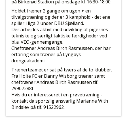
på Birkerød Stadion på onsdage kl. 16:30-18:00.
Holdet træner 2 gange om ugen + en
tilvalgstræning og der er 3 kamphold - det ene
spiller i liga 2 under DBU Sjælland.
Der arbejdes aktivt med udvikling af pigernes
tekniske og særligt taktiske færdigheder ved
bl.a. VEO-gennemgange.
Cheftræner Andreas Birch Rasmussen, der har
erfaring som træner på Lyngbys
drengeakademi.
Trænerteamet er sat på tværs af de to klubber.
Fra Holte FC er Danny Wisborg træner samt
cheftræner Andreas Birch Rasmussen tlf.
29907288l
Hvis du er interesseret i en prøvetræning -
kontakt da sportslig ansvarlig Marianne With
Bindslev på
tlf.
91522962.