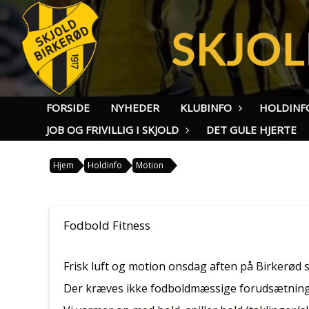
FORSIDE
NYHEDER
KLUBINFO
HOLDINF
JOB OG FRIVILLIG I SKJOLD
DET GULE HJERTE
Hjem
Holdinfo
Motion
Fodbold Fitness
Frisk luft og motion onsdag aften på Birkerød 
Der kræves ikke fodboldmæssige forudsætninger