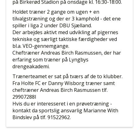
på Birkerød Stadion på onsdage kl. 16:30-18:00.
Holdet træner 2 gange om ugen + en
tilvalgstræning og der er 3 kamphold - det ene
spiller i liga 2 under DBU Sjælland.
Der arbejdes aktivt med udvikling af pigernes
tekniske og særligt taktiske færdigheder ved
bl.a. VEO-gennemgange.
Cheftræner Andreas Birch Rasmussen, der har
erfaring som træner på Lyngbys
drengeakademi.
Trænerteamet er sat på tværs af de to klubber.
Fra Holte FC er Danny Wisborg træner samt
cheftræner Andreas Birch Rasmussen tlf.
29907288l
Hvis du er interesseret i en prøvetræning -
kontakt da sportslig ansvarlig Marianne With
Bindslev på
tlf.
91522962.