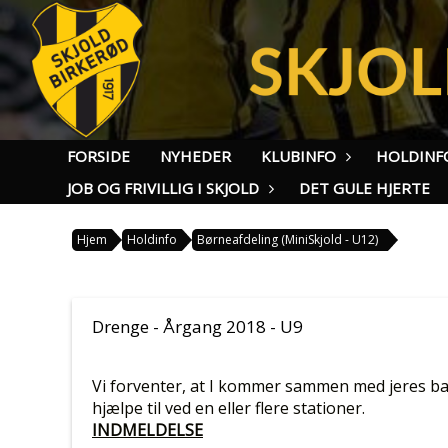
FORSIDE
NYHEDER
KLUBINFO
HOLDINF
JOB OG FRIVILLIG I SKJOLD
DET GULE HJERTE
Hjem
Holdinfo
Børneafdeling (MiniSkjold - U12)
Drenge - Årgang 2018 - U9
Vi forventer, at I kommer sammen med jeres bar
hjælpe til ved en eller flere stationer.
INDMELDELSE