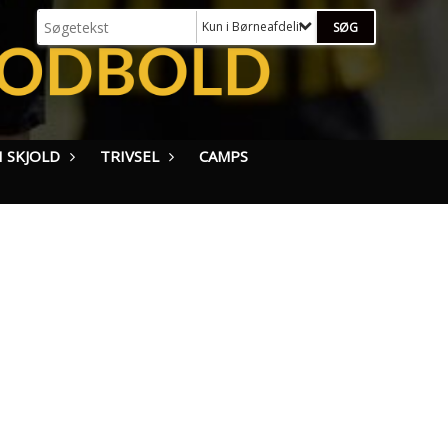
Kun i Børneafdeling (MiniSkjold - U12)
 SKJOLD
TRIVSEL
CAMPS