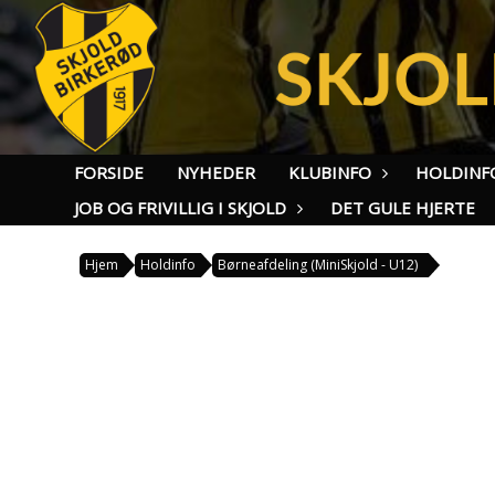
FORSIDE
NYHEDER
KLUBINFO
HOLDINF
JOB OG FRIVILLIG I SKJOLD
DET GULE HJERTE
Hjem
Holdinfo
Børneafdeling (MiniSkjold - U12)