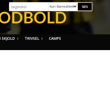
Kun i Børneafdeling (MiniSkjold - U12)
 SKJOLD
TRIVSEL
CAMPS