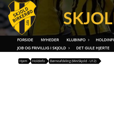
FORSIDE
NYHEDER
KLUBINFO
HOLDINF
JOB OG FRIVILLIG I SKJOLD
DET GULE HJERTE
Hjem
Holdinfo
Børneafdeling (MiniSkjold - U12)