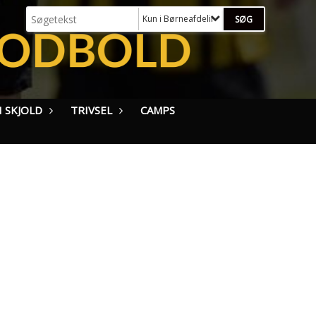
Kun i Børneafdeling (MiniSkjold - U12)
 SKJOLD
TRIVSEL
CAMPS