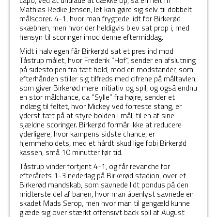
Mathias Redke Jensen, let kan gøre sig selv til dobbelt
målscorer. 4-1, hvor man frygtede lidt for Birkerød
skæbnen, men hvor der heldigvis blev sat prop i, med
hensyn til scoringer imod denne eftermiddag.
Midt i halvlegen får Birkerød sat et pres ind mod
Tåstrup målet, hvor Frederik ”Hof”, sender en afslutning
på sidestolpen fra tæt hold, mod en modstander, som
efterhånden stiller sig tilfreds med cifrene på måltavlen,
som giver Birkerød mere initiativ og spil, og også endnu
en stor målchance, da ”Sylle” fra højre, sender et
indlæg til feltet, hvor Mickey ved forreste stang, er
yderst tæt på at styre bolden i mål, til en af sine
sjældne scoringer. Birkerød formår ikke at reducere
yderligere, hvor kampens sidste chance, er
hjemmeholdets, med et hårdt skud lige fobi Birkerød
kassen, små 10 minutter før tid.
Tåstrup vinder fortjent 4-1, og får revanche for
efterårets 1-3 nederlag på Birkerød stadion, over et
Birkerød mandskab, som savnede lidt pondus på den
midterste del af banen, hvor man åbenlyst savnede en
skadet Mads Serop, men hvor man til gengæld kunne
glæde sig over stærkt offensivt back spil af August