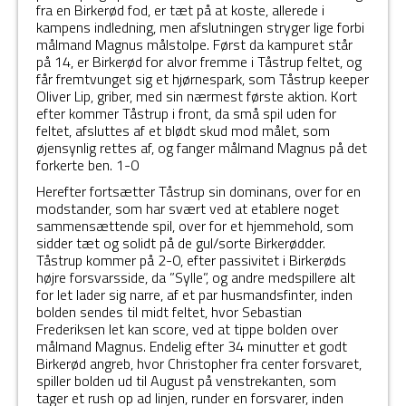
fra en Birkerød fod, er tæt på at koste, allerede i
kampens indledning, men afslutningen stryger lige forbi
målmand Magnus målstolpe. Først da kampuret står
på 14, er Birkerød for alvor fremme i Tåstrup feltet, og
får fremtvunget sig et hjørnespark, som Tåstrup keeper
Oliver Lip, griber, med sin nærmest første aktion. Kort
efter kommer Tåstrup i front, da små spil uden for
feltet, afsluttes af et blødt skud mod målet, som
øjensynlig rettes af, og fanger målmand Magnus på det
forkerte ben. 1-0
Herefter fortsætter Tåstrup sin dominans, over for en
modstander, som har svært ved at etablere noget
sammensættende spil, over for et hjemmehold, som
sidder tæt og solidt på de gul/sorte Birkerødder.
Tåstrup kommer på 2-0, efter passivitet i Birkerøds
højre forsvarsside, da ”Sylle”, og andre medspillere alt
for let lader sig narre, af et par husmandsfinter, inden
bolden sendes til midt feltet, hvor Sebastian
Frederiksen let kan score, ved at tippe bolden over
målmand Magnus. Endelig efter 34 minutter et godt
Birkerød angreb, hvor Christopher fra center forsvaret,
spiller bolden ud til August på venstrekanten, som
tager et rush op ad linjen, runder en forsvarer, inden