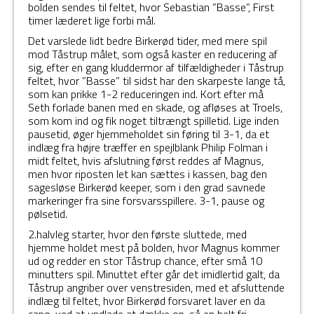
bolden sendes til feltet, hvor Sebastian ”Basse”, First
timer læderet lige forbi mål.
Det varslede lidt bedre Birkerød tider, med mere spil
mod Tåstrup målet, som også kaster en reducering af
sig, efter en gang kluddermor af tilfældigheder i Tåstrup
feltet, hvor ”Basse” til sidst har den skarpeste lange tå,
som kan prikke 1-2 reduceringen ind. Kort efter må
Seth forlade banen med en skade, og afløses at Troels,
som kom ind og fik noget tiltrængt spilletid. Lige inden
pausetid, øger hjemmeholdet sin føring til 3-1, da et
indlæg fra højre træffer en spejlblank Philip Folman i
midt feltet, hvis afslutning først reddes af Magnus,
men hvor riposten let kan sættes i kassen, bag den
sagesløse Birkerød keeper, som i den grad savnede
markeringer fra sine forsvarsspillere. 3-1, pause og
pølsetid.
2.halvleg starter, hvor den første sluttede, med
hjemme holdet mest på bolden, hvor Magnus kommer
ud og redder en stor Tåstrup chance, efter små 10
minutters spil. Minuttet efter går det imidlertid galt, da
Tåstrup angriber over venstresiden, med et afsluttende
indlæg til feltet, hvor Birkerød forsvaret laver en da
capo, ved at undlade at dække op, så en helt fri