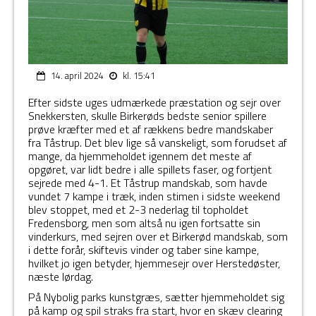
14. april 2024
kl. 15:41
Efter sidste uges udmærkede præstation og sejr over
Snekkersten, skulle Birkerøds bedste senior spillere
prøve kræfter med et af rækkens bedre mandskaber
fra Tåstrup. Det blev lige så vanskeligt, som forudset af
mange, da hjemmeholdet igennem det meste af
opgøret, var lidt bedre i alle spillets faser, og fortjent
sejrede med 4-1. Et Tåstrup mandskab, som havde
vundet 7 kampe i træk, inden stimen i sidste weekend
blev stoppet, med et 2-3 nederlag til topholdet
Fredensborg, men som altså nu igen fortsatte sin
vinderkurs, med sejren over et Birkerød mandskab, som
i dette forår, skiftevis vinder og taber sine kampe,
hvilket jo igen betyder, hjemmesejr over Herstedøster,
næste lørdag.
På Nybolig parks kunstgræs, sætter hjemmeholdet sig
på kamp og spil straks fra start, hvor en skæv clearing