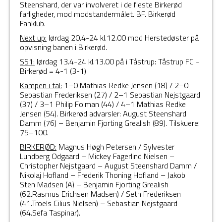
Steenshard, der var involveret i de fleste Birkerød
farligheder, mod modstandermålet. BF. Birkerød
Fanklub.
Next up:
lørdag 20.4-24 kl.12.00 mod Herstedøster på
opvisning banen i Birkerød.
SS1:
lørdag 13.4-24 kl.13.00 på i Tåstrup: Tåstrup FC -
Birkerød = 4-1 (3-1)
Kampen i tal:
1–0 Mathias Redke Jensen (18) / 2–0
Sebastian Frederiksen (27) / 2–1 Sebastian Nejstgaard
(37) / 3–1 Philip Folman (44) / 4–1 Mathias Redke
Jensen (54). Birkerød advarsler: August Steenshard
Damm (76) – Benjamin Fjorting Grealish (89). Tilskuere:
75–100.
BIRKERØD:
Magnus Høgh Petersen / Sylvester
Lundberg Odgaard – Mickey Fagerlind Nielsen –
Christopher Nejstgaard – August Steenshard Damm /
Nikolaj Hofland – Frederik Thoning Hofland – Jakob
Sten Madsen (A) – Benjamin Fjorting Grealish
(62.Rasmus Erichsen Madsen) / Seth Frederiksen
(41.Troels Cilius Nielsen) – Sebastian Nejstgaard
(64.Sefa Taspinar).