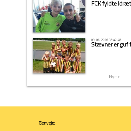
FCK fyldte Idræ
09-06-2016 08:42:48
Stævner er guf 
Nyere
Genveje: