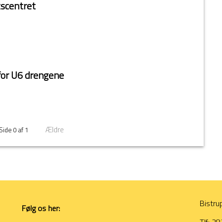
tscentret
for U6 drengene
Ældre
Side 0 af 1
Bistru
Følg os her: