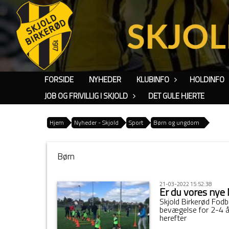
FORSIDE
NYHEDER
KLUBINFO
HOLDINFO
JOB OG FRIVILLIG I SKJOLD
DET GULE HJERTE
Hjem
Nyheder - Skjold
Sport
Børn og ungdom
Børn
21-03-2022 15:52:38
Er du vores nye
Skjold Birkerød Fodb
bevægelse for 2-4 år
herefter