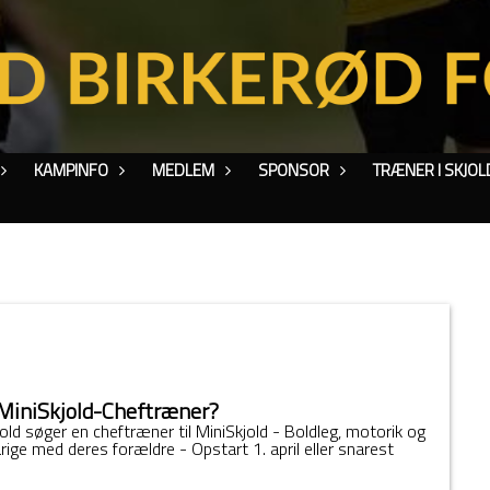
KAMPINFO
MEDLEM
SPONSOR
TRÆNER I SKJOL
 MiniSkjold-Cheftræner?
old søger en cheftræner til MiniSkjold - Boldleg, motorik og
ige med deres forældre - Opstart 1. april eller snarest