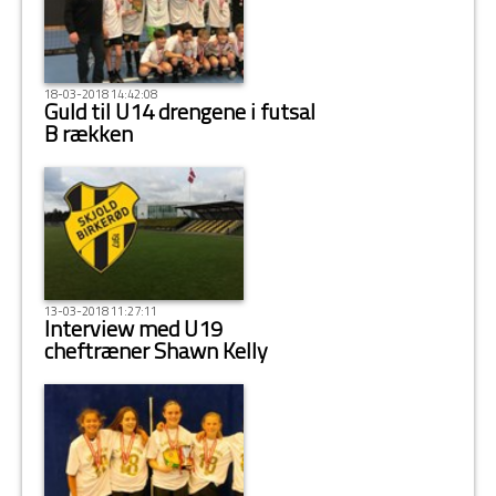
18-03-2018 14:42:08
Guld til U14 drengene i futsal
B rækken
13-03-2018 11:27:11
Interview med U19
cheftræner Shawn Kelly