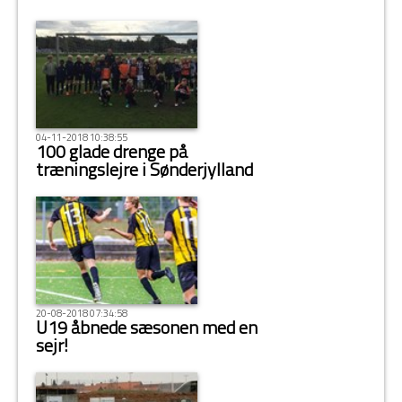
04-11-2018 10:38:55
100 glade drenge på
træningslejre i Sønderjylland
20-08-2018 07:34:58
U19 åbnede sæsonen med en
sejr!