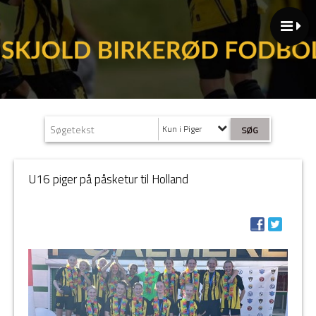
Kun i Piger
U16 piger på påsketur til Holland