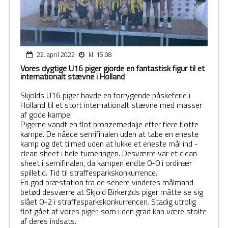
22. april 2022
kl. 15:08
Vores dygtige U16 piger gjorde en fantastisk figur til et
internationalt stævne i Holland
Skjolds U16 piger havde en forrygende påskeferie i
Holland til et stort internationalt stævne med masser
af gode kampe.
Pigerne vandt en flot bronzemedalje efter flere flotte
kampe. De nåede semifinalen uden at tabe en eneste
kamp og det tilmed uden at lukke et eneste mål ind -
clean sheet i hele turneringen. Desværre var et clean
sheet i semifinalen, da kampen endte 0-0 i ordinær
spilletid. Tid til straffesparkskonkurrence.
En god præstation fra de senere vinderes målmand
betød desværre at Skjold Birkerøds piger måtte se sig
slået 0-2 i straffesparkskonkurrencen. Stadig utrolig
flot gået af vores piger, som i den grad kan være stolte
af deres indsats.